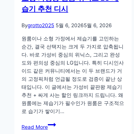
습기 추천 디시
가
격
후
By
grotto2025
5월 6, 2026
5월 6, 2026
기
원룸이나 소형 가정에서 제습기를 고민하는
디
순간, 결국 선택지는 크게 두 가지로 압축됩니
시
다. 바로 가성비 중심의 위닉스, 그리고 완성
(27
도와 편의성 중심의 LG입니다. 특히 디시인사
인
이드 같은 커뮤니티에서는 이 두 브랜드가 거
치,
의 고정픽처럼 언급될 정도로 검증이 끝난 상
32
태입니다. 이 글에서는 가성비 끝판왕 제습기
인
추천 + 싸게 사는 할인 링크까지 드립니다. 왜
치,
원룸에는 제습기가 필수인가 원룸은 구조적으
43
로 습기가 쌓이기…
인
치
소
Read More
비
형