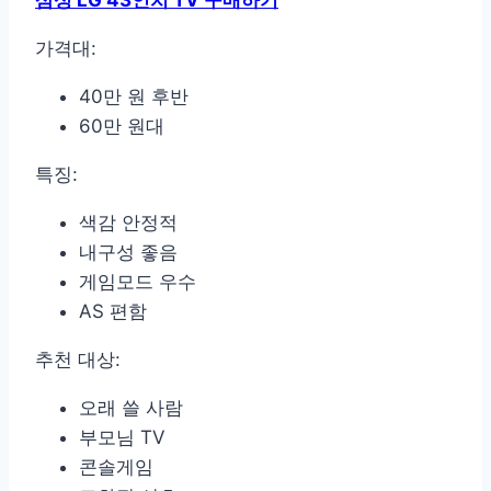
가격대:
40만 원 후반
60만 원대
특징:
색감 안정적
내구성 좋음
게임모드 우수
AS 편함
추천 대상:
오래 쓸 사람
부모님 TV
콘솔게임