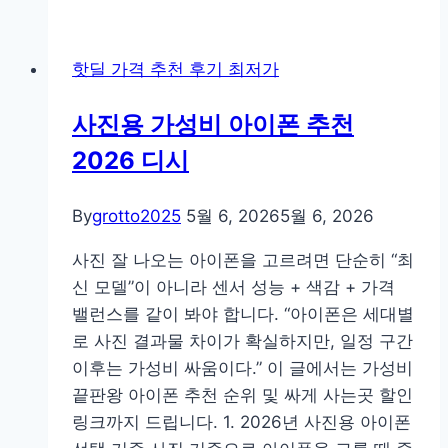
교)
가
정
핫딜 가격 추천 후기 최저가
용
원
사진용 가성비 아이폰 추천
룸
2026 디시
위
닉
스
By
grotto2025
5월 6, 2026
5월 6, 2026
LG
사진 잘 나오는 아이폰을 고르려면 단순히 “최
제
신 모델”이 아니라 센서 성능 + 색감 + 가격
습
밸런스를 같이 봐야 합니다. “아이폰은 세대별
기
로 사진 결과물 차이가 확실하지만, 일정 구간
추
이후는 가성비 싸움이다.” 이 글에서는 가성비
천
끝판왕 아이폰 추천 순위 및 싸게 사는곳 할인
디
링크까지 드립니다. 1. 2026년 사진용 아이폰
시