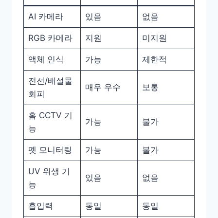
AI 카메라
있음
없음
RGB 카메라
지원
미지원
액체 인식
가능
제한적
전선/배설물
매우 우수
보통
회피
홈 CCTV 기
가능
불가
능
펫 모니터링
가능
불가
UV 위생 기
있음
없음
능
흡입력
동일
동일