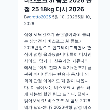
비스포크 ai 콤보 2026 단
280w
점 25 18kg 디시 2026
vs28d950aiw
후
By
grotto2025
5월 10, 2026
5월 10,
기
2026
가
삼성 세탁건조기 끝판왕이라고 불리
격
는 삼성전자 비스포크 AI 콤보가
디
2026년형으로 업그레이드되면서 관
시
심이 엄청 올라왔습니다.특히 디시인
사이드, 맘카페, 신혼가전 커뮤니티
에서는 “이제 진짜 세탁기+건조기 끝
판왕 아니냐”라는 반응과 동시에 의
외의 단점 이야기도 꽤 많이 나옵니
다. 이 글에서는 비스포크 ai 콤보 싸
게 사는법 할인 링크 드리니, 끝까지
읽어보세요! 비스포크 AI 콤보 2026
뭐가 달라졌나? 2026년형 삼성 비스