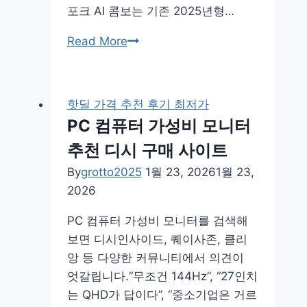
포크 AI 콤보는 기존 2025년형…
비
Read More
스
포
크
핫딜 가격 추천 후기 최저가
ai
PC 컴퓨터 가성비 모니터
콤
추천 디시 구매 사이트
보
2026
By
grotto2025
1월 23, 2026
1월 23,
단
2026
점
PC 컴퓨터 가성비 모니터를 검색해
25
보면 디시인사이드, 퀘이사존, 클리
18kg
앙 등 다양한 커뮤니티에서 의견이
디
엇갈립니다.“무조건 144Hz”, “27인치
시
는 QHD가 답이다”, “중소기업은 거르
2026