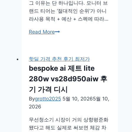
그 이유는 단 하나입니다. 모니터 브
랜드 티어는 ‘절대적인 순위’가 아니
라사용 목적 + 예산 + 스펙에 따라…
모
Read More
니
터
브
핫딜 가격 추천 후기 최저가
랜
bespoke ai 제트 lite
드
280w vs28d950aiw 후
티
어
기 가격 디시
디
By
grotto2025
5월 10, 2026
5월 10,
시
2026
순
위
무선청소기 시장이 거의 상향평준화
추
됐다고 해도 실제로 써보면 체감 차